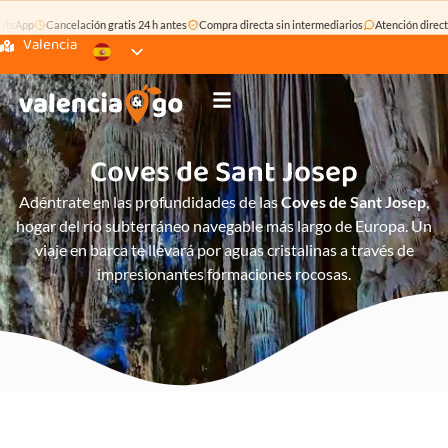
pp
Cancelación gratis 24 h antes
Compra directa sin intermediarios
Atención directa po
Valencia
Coves de Sant Josep
Adéntrate en las profundidades de las
Coves de Sant Josep
,
hogar del río subterráneo navegable más largo de Europa. Un
viaje en barca te llevará por aguas cristalinas a través de
impresionantes formaciones rocosas.