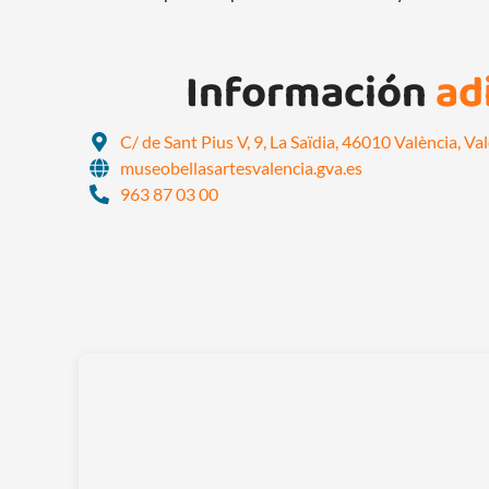
Información
ad
C/ de Sant Pius V, 9, La Saïdia, 46010 València, Va
museobellasartesvalencia.gva.es
963 87 03 00