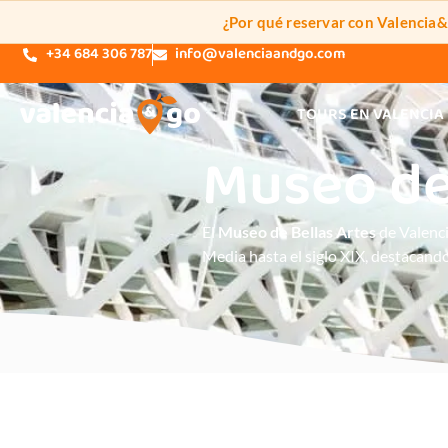
¿Por qué reservar con Valencia
+34 684 306 787
info@valenciaandgo.com
TOURS EN VALENCIA
Museo de 
El
Museo de Bellas Artes
de Valenci
Media hasta el siglo XIX, destacando