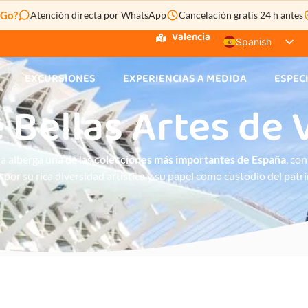
TOURS EN VALENCIA
EXCURSIONES
EXPERIENCIA
&Go?
Atención directa por WhatsApp
Cancelación gratis 24 h antes
Valencia
Spanish
English
EXCURSIONES
EXPERIENCIAS A MEDIDA
ESPEC
Italian
Bellas Artes de 
French
Polish
a alberga una de las
colecciones más importantes de España
, co
 por su rica diversidad artística y su papel como custodio del patr