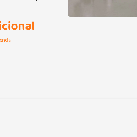
icional
lencia