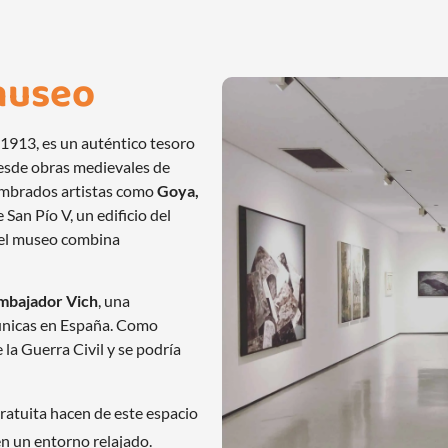
useo
 1913, es un auténtico tesoro
desde obras medievales de
nombrados artistas como
Goya,
 San Pío V, un edificio del
 el museo combina
Embajador Vich
, una
 únicas en España. Como
e la Guerra Civil y se podría
gratuita hacen de este espacio
 en un entorno relajado.