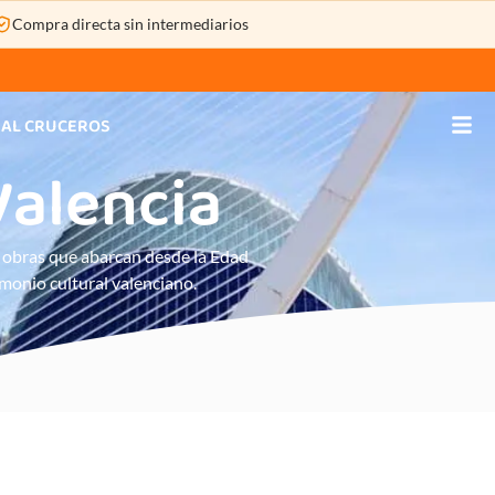
S A MEDIDA
ESPECIAL CRUCEROS
Compra directa sin intermediarios
IAL CRUCEROS
Valencia
n obras que abarcan desde la Edad
imonio cultural valenciano.