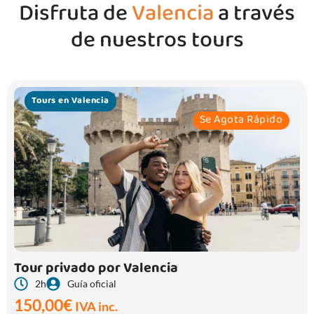
Disfruta de
Valencia
a través
de nuestros tours
Tours en Valencia
Se Agota Rápido
Tour privado por Valencia
2h
Guía oficial
150,00
€
IVA inc.