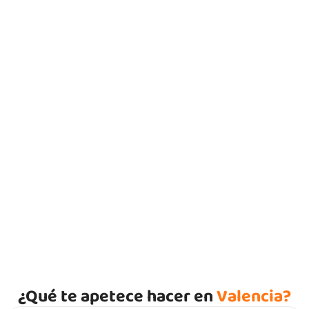
Un patrimonio histórico que refleja su
pasado multicultural
¿Qué te apetece hacer en
Valencia?