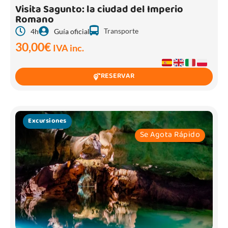
Visita Sagunto: la ciudad del Imperio
Romano
Transporte
4h
Guía oficial
30,00
€
IVA inc.
RESERVAR
Excursiones
Se Agota Rápido