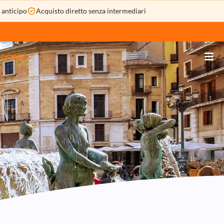
 SU MISURA
SPECIALE CROCIERA
 anticipo
Acquisto diretto senza intermediari
ROCIERA