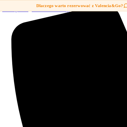
Przejdź do treści
Dlaczego warto rezerwować z Valencia&Go?
Strona główna
/
Zwiedzanie Walencji
/ Trasa rowerowa przez park rz
Zwiedzanie Walencji
Wycieczki
Doświadczenia szyte na miarę
OFERTA DLA PASAŻERÓW REJSÓW