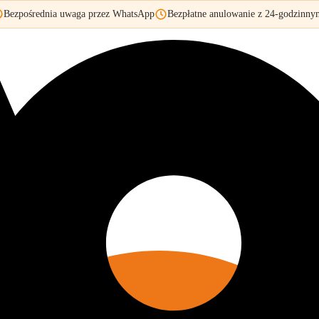
Bezpośrednia uwaga przez WhatsApp
Bezpłatne anulowanie z 24-godzinn
eki Túria