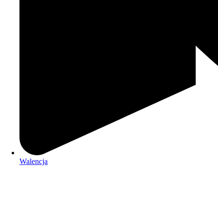
Walencja
+34 684 306 787