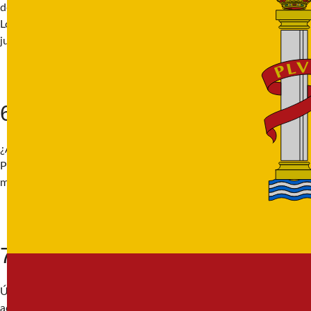
deslizarse por una gigantesca escultura del mismísimo Gulliver.
Los adultos pueden relajarse en el parque mientras los niños
juegan en la escultura.
6. Pasa el día en la playa
¿A quién no le apetece un buen día de playa en Valencia? La
Playa de la Malvarrosa es la playa más popular de Valencia, con
mucho espacio para que los niños corran, jueguen y naden.
7. Únete a una gincana familiar
Únete a nuestra
excursión de gincana
. Una gymkhana (una
actividad tipo búsqueda del tesoro) es una forma divertida para