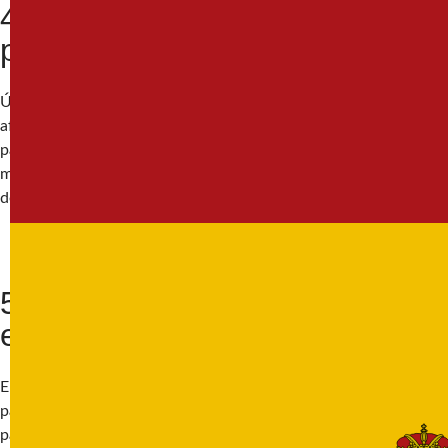
4. Haz una excursión en barco
por la Albufera
Únete a nuestra excursión a la Albufera, un parque natural a las
afueras de Valencia. Durante el recorrido, disfrutaremos de un
paseo en barco por los arrozales y la laguna. Es una experiencia
muy relajante y educativa. Una opción ideal si buscas
desconectar de la ciudad.
5. Un día por el parque Turia y
en el parque Gulliver
El antiguo cauce del río Turia se ha transformado en un enorme
parque verde de más de 9 kilómetros. ¿La atracción principal
para los niños? El Parque Gulliver, donde pueden trepar y