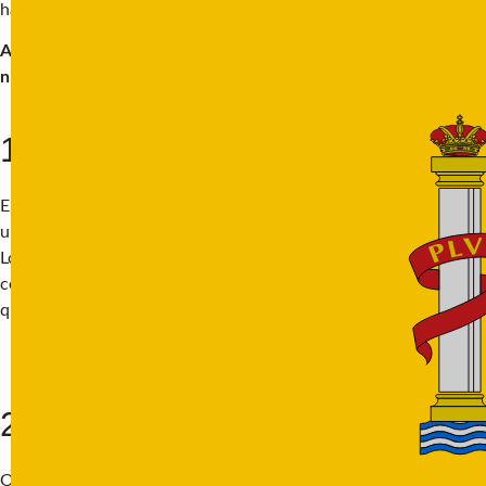
hasta aventuras al aire libre.
Aquí tienes 10 de las mejores cosas que hacer en Valencia con
niños.
1. Explora el oceanografic
El Oceanogràfic es el acuario más grande de Europa y, sin duda,
uno de los principales atractivos de Valencia para las familias.
Los niños pueden recorrer túneles submarinos, ver tiburones de
cerca y disfrutar de los espectáculos de delfines. ¡Es enorme, así
que conviene dedicarle al menos medio día!
2. Visita el Bioparc Valencia
Olvídate de los zoológicos tradicionales, Bioparc está diseñado