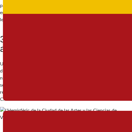
para sumergirte en hábitats naturales. No hay barreras visibles
en el zoológico, lo que hace que avistar animales como jirafas,
leones y elefantes sea aún más emocionante para los niños.
3. Descubre la ciudad de las
artes y las ciencias
Uno de los complejos futuristas más increíbles de Valencia. Sin
duda, una visita obligada. El Museo de las Ciencias es ideal para
niños, con exposiciones interactivas que hacen que aprender
sea divertido. Aunque no entres en todos los edificios, te
recomendamos dar un paseo por la Ciudad de las Artes y las
Ciencias.