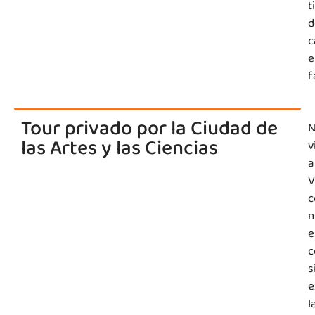
t
d
c
e
f
Tour privado por la Ciudad de
N
las Artes y las Ciencias
v
a
V
c
n
e
c
s
e
l