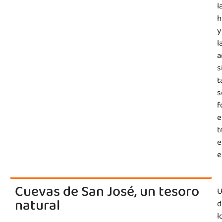
l
h
y
l
a
s
t
s
f
e
t
e
e
Cuevas de San José, un tesoro
U
natural
d
l