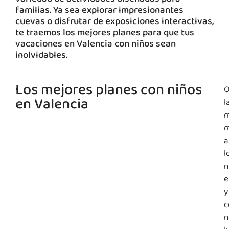
familias. Ya sea explorar impresionantes
cuevas o disfrutar de exposiciones interactivas,
te traemos los mejores planes para que tus
vacaciones en Valencia con niños sean
inolvidables.
Los mejores planes con niños
O
en Valencia
l
m
m
a
l
n
e
y
c
n