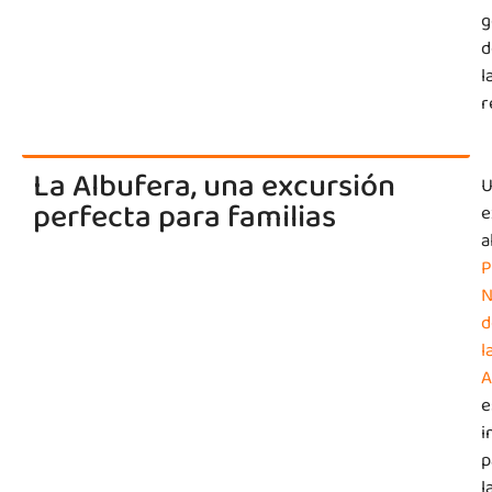
g
d
l
r
La Albufera, una excursión
U
perfecta para familias
e
a
P
N
d
l
A
e
i
p
l