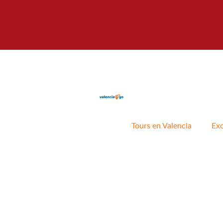
Tours en Valencia
Exc