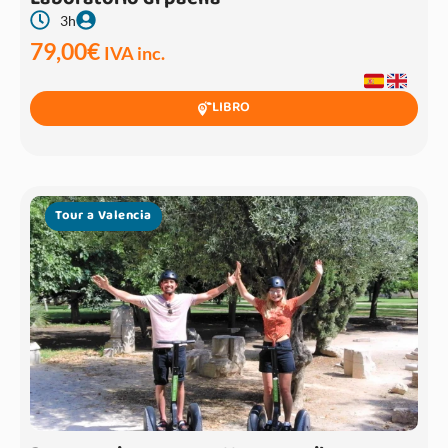
3h
79,00
€
IVA inc.
LIBRO
Tour a Valencia