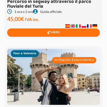
Percorso in segway attraverso il parco
fluviale del Turia
1 ora o 2 ore
Guida ufficiale
45,00
€
IVA inc.
LIBRO
Tour a Valencia
In Rapido Esaurimento