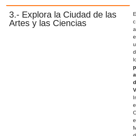
3.- Explora la Ciudad de las
E
Artes y las Ciencias
c
a
e
u
d
l
p
a
d
V
I
e
O
e
M
d