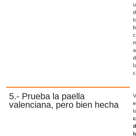
u
d
l
b
c
a
d
l
c
5.- Prueba la paella
V
valenciana, pero bien hecha
e
l
c
d
l