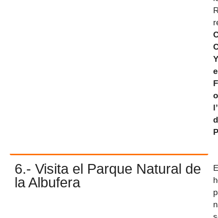
R
r
C
C
Y
e
o
l
d
P
6.- Visita el Parque Natural de
E
la Albufera
h
p
n
s