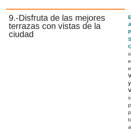
9.-Disfruta de las mejores
E
terrazas con vistas de la
A
P
ciudad
S
C
o
e
e
V
y
V
s
p
p
t
a