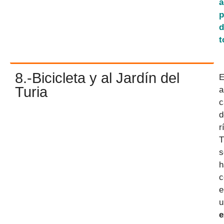
a
p
d
t
8.-Bicicleta y al Jardín del
E
Turia
a
c
d
r
T
s
h
c
e
u
e