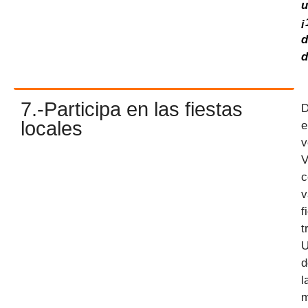
u
¡
d
d
7.-Participa en las fiestas
D
locales
e
v
V
c
v
f
t
U
d
l