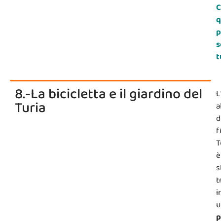
C
q
p
s
t
8.-La bicicletta e il giardino del
L
Turia
a
d
f
T
è
s
t
i
u
p