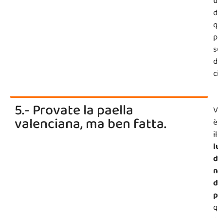
u
d
q
p
s
d
c
5.- Provate la paella
V
valenciana, ma ben fatta.
è
il
l
d
n
d
p
q