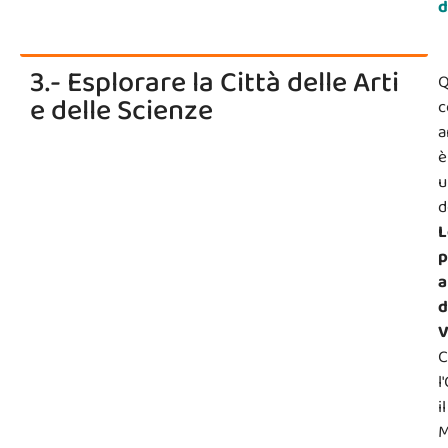
d
3.- Esplorare la Città delle Arti
Q
e delle Scienze
c
a
è
u
d
L
p
a
d
V
C
l
il
M