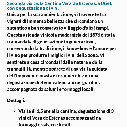
Seconda visita: la Cantina Vera de Estenas, a Utiel,
con degustazione di vini.
Unica per la sua ambientazione, vi troverete tra
vigneti di immensa bellezza che circondano un
autentico e ben conservato villaggio d'altri tempi.
Questa
azienda vinicola modernista del 1876
è stata
tramandata di generazione in generazione,
conservando la tradizione, il know-how e l'amore per
il vino per produrre i migliori vini della zona. Vi
sentirete a casa
circondati dalla natura e dalla
tranquillità
, mentre godrete di una
visita guidata
dell'imponente
masía
e terminerete con una
degustazione di 3 vini valenciani
nei giardini,
accompagnata da salumi e formaggi locali.
Dettagli:
Visita di 1,5 ore alla cantina, degustazione di 3
vini di Vera de Estenas accompagnati da
formaggi e salsicce locali.