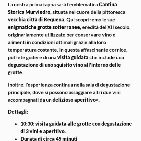
La nostra prima tappa sarà l'emblematica
Cantina
Storica Murviedro,
situata nel cuore della pittoresca
vecchia città di Requena
. Qui scopriremo le sue
enigmatiche grotte sotterranee
, eredità del XII secolo,
originariamente utilizzate per conservare vino e
alimenti in condizioni ottimali grazie alla loro
temperatura costante. In questa affascinante cornice,
potrete godere di una
visita guidata
che include una
degustazione di uno squisito vino all'interno delle
grotte
.
Inoltre, l'esperienza continua nella sala di degustazione
principale, dove si possono assaggiare altri due vini
accompagnati da un
delizioso aperitivo>.
Dettagli
:
10:30: visita guidata alle grotte con degustazione
di 3 vini e aperitivo.
Durata di circa 45 minuti