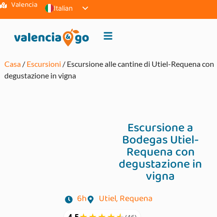
Valencia
Italian
Spanish
English
French
Casa
/
Escursioni
/ Escursione alle cantine di Utiel-Requena con
Polish
degustazione in vigna
Escursione a
Bodegas Utiel-
Requena con
degustazione in
vigna
6h
Utiel, Requena