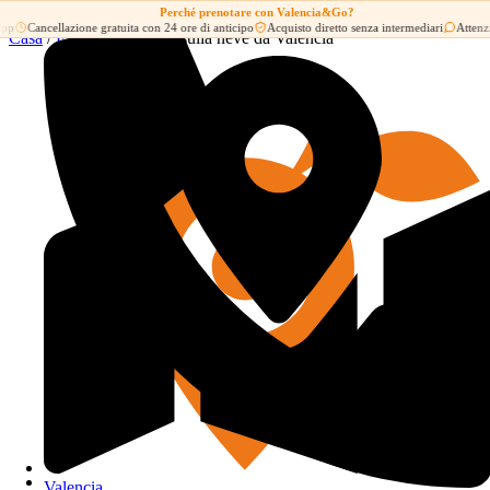
Perché prenotare con Valencia&Go?
Vai al contenuto
Cancellazione gratuita con 24 ore di anticipo
Acquisto diretto senza intermediari
Attenzione 
Casa
/
Escursioni
/ Fuga sulla neve da Valencia
Tour a Valencia
Escursioni
Esperienze su misura
Speciale crociera
Valencia