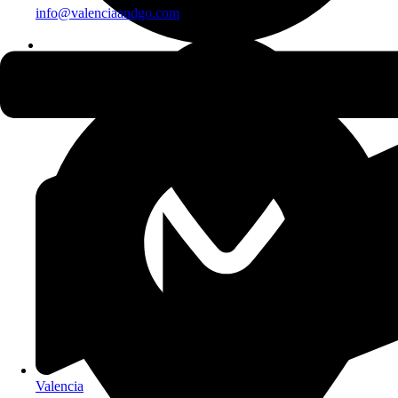
info@valenciaandgo.com
12h
Tour a Valencia
Escursioni
Esperienze su misura
Speciale crociera
Valencia