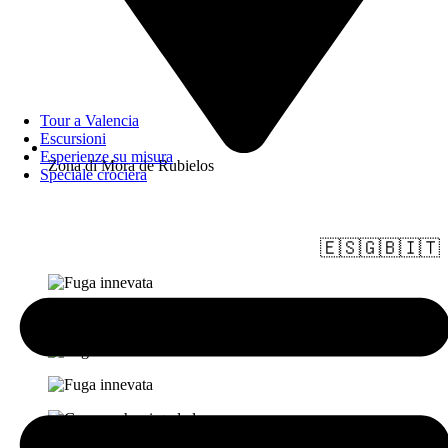
Tour a Valencia
Escursioni
Esperienze su misura
Zona di Mora de Rubielos
Speciale crociera
🇪🇸
🇬🇧
🇮🇹